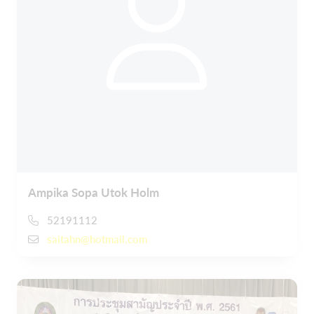
Ampika Sopa Utok Holm
52191112
saitahn@hotmail.com