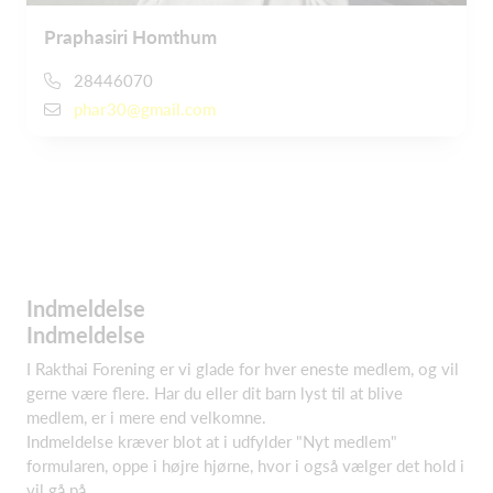
Praphasiri Homthum
28446070
phar30@gmail.com
Indmeldelse
Indmeldelse
I Rakthai Forening er vi glade for hver eneste medlem, og vil
gerne være flere. Har du eller dit barn lyst til at blive
medlem, er i mere end velkomne.
Indmeldelse kræver blot at i udfylder "Nyt medlem"
formularen, oppe i højre hjørne, hvor i også vælger det hold i
vil gå på.