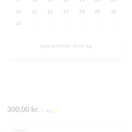
24
25
26
27
28
29
30
31
1
2
3
4
5
6
Ingen aktiviteter denne dag
300,00 kr.
1. aug
Fornavn