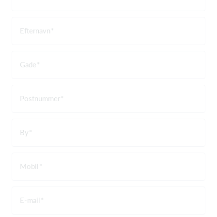
Efternavn
Gade
Postnummer
By
Mobil
E-mail