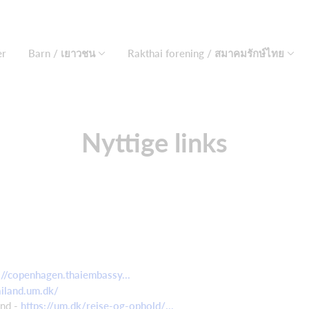
er
Barn / เยาวชน
Rakthai forening / สมาคมรักษ์ไทย
Nyttige links
://copenhagen.thaiembassy...
ailand.um.dk/
and -
https://um.dk/rejse-og-ophold/...