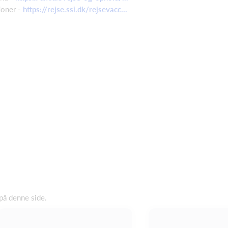
tioner -
https://rejse.ssi.dk/rejsevacc...
på denne side.